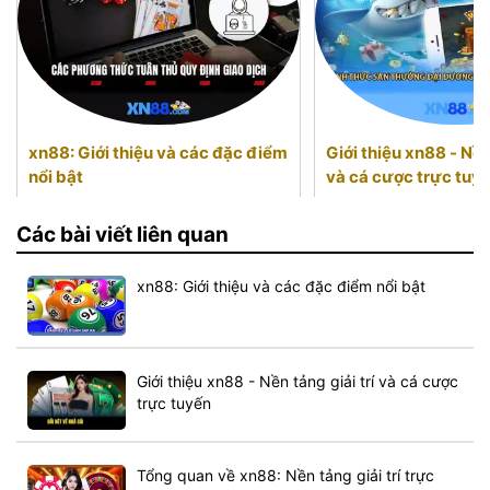
xn88: Giới thiệu và các đặc điểm
Giới thiệu xn88 - Nền 
nổi bật
và cá cược trực tuy
Các bài viết liên quan
xn88: Giới thiệu và các đặc điểm nổi bật
Giới thiệu xn88 - Nền tảng giải trí và cá cược
trực tuyến
Tổng quan về xn88: Nền tảng giải trí trực