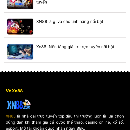
tuyến
XN88 là gì và các tính năng nổi bật
Xn88: Nền tảng giải trí trực tuyến nổi bật
Về Xn88
XN88
là nhà cái trực tuyến top đầu thị trường luôn là lựa chọn
đúng đắn khi tham gia cá cược thể thao, casino online, xổ số,
esport. Mở tài khoản cược nhận ngay 88K.