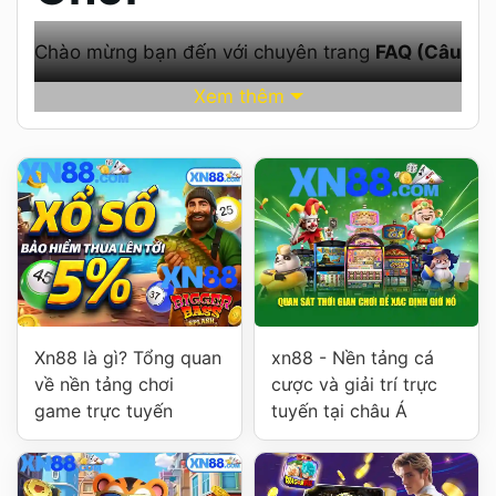
Chào mừng bạn đến với chuyên trang
FAQ (Câu
hỏi thường gặp)
của
. Trong quá trình tham gia
Xem thêm
cá cược trực tuyến tại
xn88
, việc gặp phải
những vướng mắc về kỹ thuật, quy trình giao
dịch hay luật chơi là điều hoàn toàn bình
thường, đặc biệt là đối với các tân thủ. Để đảm
bảo trải nghiệm giải trí của bạn luôn suôn sẻ và
không bị gián đoạn, chúng tôi đã tổng hợp và
biên soạn danh sách các câu hỏi phổ biến nhất
cùng câu trả lời chi tiết, chuyên sâu dựa trên
các tiêu chuẩn E-E-A-T (Kinh nghiệm - Chuyên
Xn88 là gì? Tổng quan
xn88 - Nền tảng cá
môn - Thẩm quyền - Tin cậy).
về nền tảng chơi
cược và giải trí trực
game trực tuyến
tuyến tại châu Á