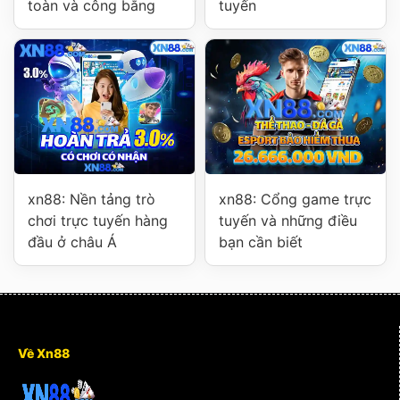
toàn và công bằng
tuyến
Banner trang FAQ XN88 với biểu 
Tại đây, bạn sẽ tìm thấy mọi thông tin từ việc
quản lý tài khoản, xử lý giao dịch tài chính cho
đến các vấn đề về bảo mật và khuyến mãi.
xn88: Nền tảng trò
xn88: Cổng game trực
chơi trực tuyến hàng
tuyến và những điều
Mục lục nội dung
đầu ở châu Á
bạn cần biết
1. Nhóm câu hỏi về Tài Khoản & Đăng Ký
2. Nhóm câu hỏi về Giao Dịch Nạp & Rút
Tiền
3. Nhóm câu hỏi về Khuyến Mãi & Tiền
Về Xn88
Thưởng
4. Nhóm câu hỏi về Bảo Mật & Kỹ Thuật