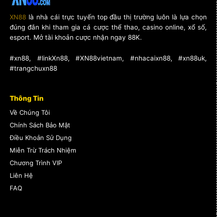
5. Kết luận
XN88
là nhà cái trực tuyến top đầu thị trường luôn là lựa chọn
đúng đắn khi tham gia cá cược thể thao, casino online, xổ số,
1. Nhóm câu hỏi về Tài Khoản &
esport. Mở tài khoản cược nhận ngay 88K.
Đăng Ký
#xn88, #linkXn88, #XN88vietnam, #nhacaixn88, #xn88uk,
Vấn đề quản lý tài khoản luôn là bước khởi đầu
#trangchuxn88
quan trọng. Dưới đây là giải đáp cho những tình
huống thường gặp nhất khi gia nhập cộng đồng
Thông Tin
xn88
.
Về Chúng Tôi
Chính Sách Bảo Mật
Tôi có thể tạo bao nhiêu tài khoản tại
Điều Khoản Sử Dụng
xn88?
Miễn Trừ Trách Nhiệm
Tại hệ thống của
, mỗi người chơi chỉ được phép
Chương Trình VIP
sở hữu duy nhất
một tài khoản thành viên
.
Liên Hệ
Quy định này nhằm đảm bảo tính công bằng,
FAQ
ngăn chặn hành vi bào khuyến mãi và tuân thủ
các nguyên tắc phòng chống rửa tiền quốc tế.