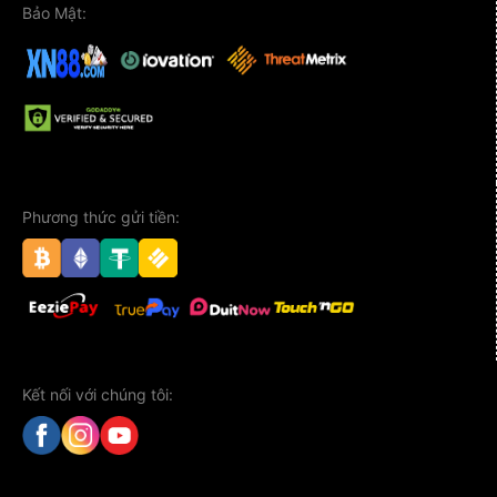
Bảo Mật:
Phương thức gửi tiền:
Kết nối với chúng tôi: