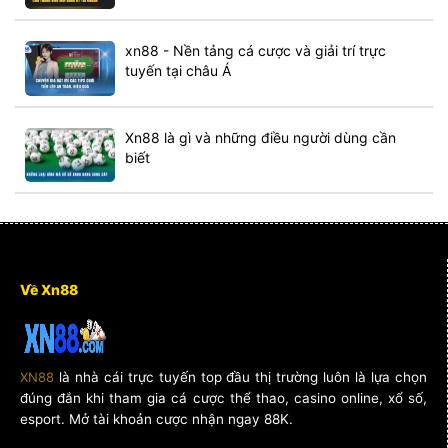
xn88 - Nền tảng cá cược và giải trí trực
tuyến tại châu Á
Xn88 là gì và những điều người dùng cần
biết
Về Xn88
XN88
là nhà cái trực tuyến top đầu thị trường luôn là lựa chọn
đúng đắn khi tham gia cá cược thể thao, casino online, xổ số,
esport. Mở tài khoản cược nhận ngay 88K.