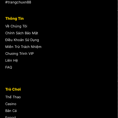
#trangchuxn88
Thông Tin
Về Chúng Tôi
Chính Sách Bảo Mật
Điều Khoản Sử Dụng
Miễn Trừ Trách Nhiệm
Chương Trình VIP
Liên Hệ
FAQ
Trò Chơi
Thể Thao
Casino
Bắn Cá
Esport