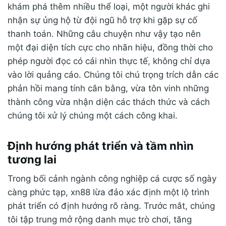
khám phá thêm nhiều thể loại, một người khác ghi
nhận sự ủng hộ từ đội ngũ hỗ trợ khi gặp sự cố
thanh toán. Những câu chuyện như vậy tạo nên
một đại diện tích cực cho nhãn hiệu, đồng thời cho
phép người đọc có cái nhìn thực tế, không chỉ dựa
vào lời quảng cáo. Chúng tôi chú trọng trích dẫn các
phản hồi mang tính cân bằng, vừa tôn vinh những
thành công vừa nhận diện các thách thức và cách
chúng tôi xử lý chúng một cách công khai.
Định hướng phát triển và tầm nhìn
tương lai
Trong bối cảnh ngành công nghiệp cá cược số ngày
càng phức tạp, xn88 lừa đảo xác định một lộ trình
phát triển có định hướng rõ ràng. Trước mắt, chúng
tôi tập trung mở rộng danh mục trò chơi, tăng