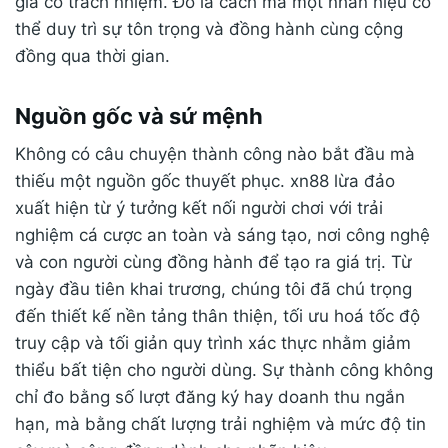
gia có trách nhiệm. Đó là cách mà một nhãn hiệu có
thể duy trì sự tôn trọng và đồng hành cùng cộng
đồng qua thời gian.
Nguồn gốc và sứ mệnh
Không có câu chuyện thành công nào bắt đầu mà
thiếu một nguồn gốc thuyết phục. xn88 lừa đảo
xuất hiện từ ý tưởng kết nối người chơi với trải
nghiệm cá cược an toàn và sáng tạo, nơi công nghệ
và con người cùng đồng hành để tạo ra giá trị. Từ
ngày đầu tiên khai trương, chúng tôi đã chú trọng
đến thiết kế nền tảng thân thiện, tối ưu hoá tốc độ
truy cập và tối giản quy trình xác thực nhằm giảm
thiểu bất tiện cho người dùng. Sự thành công không
chỉ đo bằng số lượt đăng ký hay doanh thu ngắn
hạn, mà bằng chất lượng trải nghiệm và mức độ tin