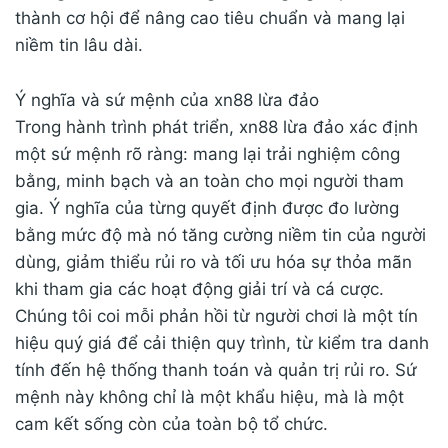
thành cơ hội để nâng cao tiêu chuẩn và mang lại
niềm tin lâu dài.
Ý nghĩa và sứ mệnh của xn88 lừa đảo
Trong hành trình phát triển, xn88 lừa đảo xác định
một sứ mệnh rõ ràng: mang lại trải nghiệm công
bằng, minh bạch và an toàn cho mọi người tham
gia. Ý nghĩa của từng quyết định được đo lường
bằng mức độ mà nó tăng cường niềm tin của người
dùng, giảm thiểu rủi ro và tối ưu hóa sự thỏa mãn
khi tham gia các hoạt động giải trí và cá cược.
Chúng tôi coi mỗi phản hồi từ người chơi là một tín
hiệu quý giá để cải thiện quy trình, từ kiểm tra danh
tính đến hệ thống thanh toán và quản trị rủi ro. Sứ
mệnh này không chỉ là một khẩu hiệu, mà là một
cam kết sống còn của toàn bộ tổ chức.