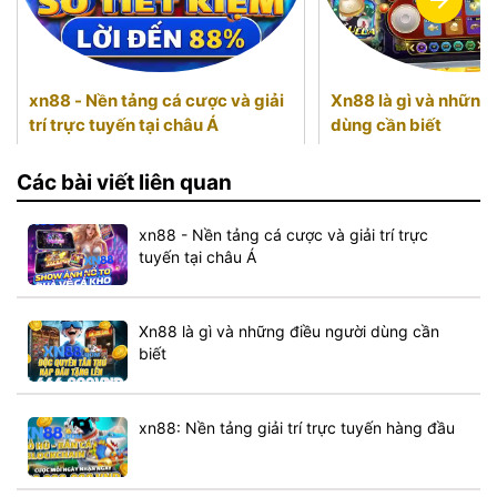
xn88 - Nền tảng cá cược và giải
Xn88 là gì và những
trí trực tuyến tại châu Á
dùng cần biết
Các bài viết liên quan
xn88 - Nền tảng cá cược và giải trí trực
tuyến tại châu Á
Xn88 là gì và những điều người dùng cần
biết
xn88: Nền tảng giải trí trực tuyến hàng đầu