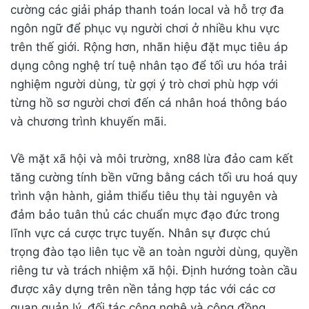
cường các giải pháp thanh toán local và hỗ trợ đa
ngôn ngữ để phục vụ người chơi ở nhiều khu vực
trên thế giới. Rộng hơn, nhãn hiệu đặt mục tiêu áp
dụng công nghệ trí tuệ nhân tạo để tối ưu hóa trải
nghiệm người dùng, từ gợi ý trò chơi phù hợp với
từng hồ sơ người chơi đến cá nhân hoá thông báo
và chương trình khuyến mãi.
Về mặt xã hội và môi trường, xn88 lừa đảo cam kết
tăng cường tính bền vững bằng cách tối ưu hoá quy
trình vận hành, giảm thiểu tiêu thụ tài nguyên và
đảm bảo tuân thủ các chuẩn mực đạo đức trong
lĩnh vực cá cược trực tuyến. Nhân sự được chú
trọng đào tạo liên tục về an toàn người dùng, quyền
riêng tư và trách nhiệm xã hội. Định hướng toàn cầu
được xây dựng trên nền tảng hợp tác với các cơ
quan quản lý, đối tác công nghệ và cộng đồng