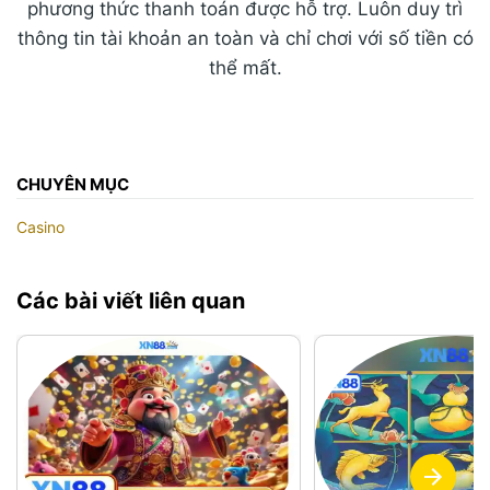
phương thức thanh toán được hỗ trợ. Luôn duy trì
thông tin tài khoản an toàn và chỉ chơi với số tiền có
thể mất.
CHUYÊN MỤC
Casino
Các bài viết liên quan