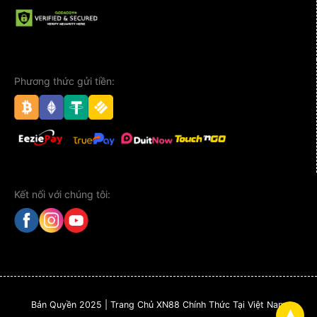
Phương thức gửi tiền:
Kết nối với chúng tôi:
Bản Quyền 2025 | Trang Chủ XN88 Chính Thức Tại Việt Nam
➤