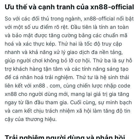
Ưu thế và cạnh tranh của xn88-official
So với các đối thủ trong ngành, xn88-official nổi bật
với một số ưu điểm rõ rệt. Đầu tiên là tính an toàn
và bảo mật được tăng cường bằng các chuẩn mã
hoá và xác thực kép. Thứ hai là tốc độ truy cập
nhanh và khả năng xử lý giao dịch đa nền tảng,
giúp người chơi không bỏ lỡ cơ hội. Thứ ba là sự hỗ
trợ khách hàng tận tâm và các tính năng sáng tạo
để cá nhân hoá trải nghiệm. Thứ tư là hệ sinh thái
liên kết với xn88 . com, cùng chiến lược nhập code
xn88 cho người dùng mới, mang lại giá trị gia tăng
ngay từ lần đầu tham gia. Cuối cùng, sự minh bạch
và cam kết chịu trách nhiệm xã hội làm tăng độ tin
cậy của thương hiệu.
Trải nghiệm người dùng và phản hồi