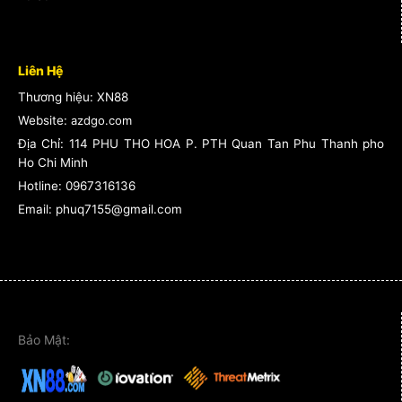
Liên Hệ
Thương hiệu: XN88
Website:
azdgo.com
Địa Chỉ:
114 PHU THO HOA P. PTH Quan Tan Phu Thanh pho
Ho Chi Minh
Hotline:
0967316136
Email: phuq7155@gmail.com
Bảo Mật: