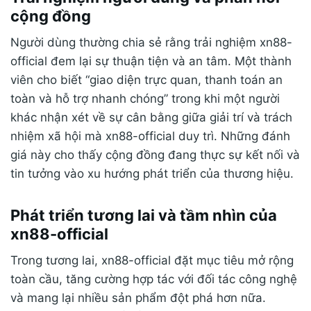
cộng đồng
Người dùng thường chia sẻ rằng trải nghiệm xn88-
official đem lại sự thuận tiện và an tâm. Một thành
viên cho biết “giao diện trực quan, thanh toán an
toàn và hỗ trợ nhanh chóng” trong khi một người
khác nhận xét về sự cân bằng giữa giải trí và trách
nhiệm xã hội mà xn88-official duy trì. Những đánh
giá này cho thấy cộng đồng đang thực sự kết nối và
tin tưởng vào xu hướng phát triển của thương hiệu.
Phát triển tương lai và tầm nhìn của
xn88-official
Trong tương lai, xn88-official đặt mục tiêu mở rộng
toàn cầu, tăng cường hợp tác với đối tác công nghệ
và mang lại nhiều sản phẩm đột phá hơn nữa.