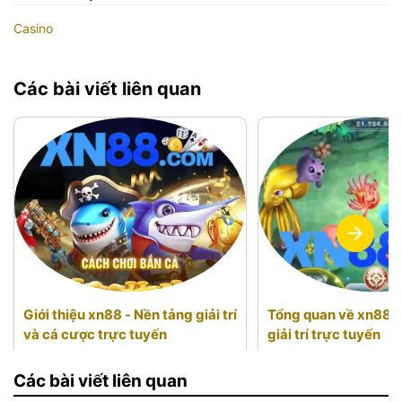
Casino
Các bài viết liên quan
Giới thiệu xn88 - Nền tảng giải trí
Tổng quan về xn88: 
và cá cược trực tuyến
giải trí trực tuyến
Các bài viết liên quan