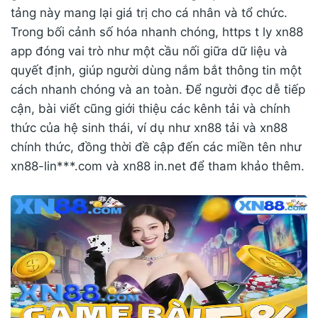
tảng này mang lại giá trị cho cá nhân và tổ chức.
Trong bối cảnh số hóa nhanh chóng, https t ly xn88
app đóng vai trò như một cầu nối giữa dữ liệu và
quyết định, giúp người dùng nắm bắt thông tin một
cách nhanh chóng và an toàn. Để người đọc dễ tiếp
cận, bài viết cũng giới thiệu các kênh tải và chính
thức của hệ sinh thái, ví dụ như xn88 tải và xn88
chính thức, đồng thời đề cập đến các miền tên như
xn88-lin***.com và xn88 in.net để tham khảo thêm.