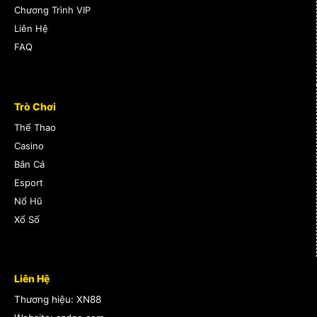
Chương Trình VIP
Liên Hệ
FAQ
Trò Chơi
Thể Thao
Casino
Bắn Cá
Esport
Nổ Hũ
Xổ Số
Liên Hệ
Thương hiệu: XN88