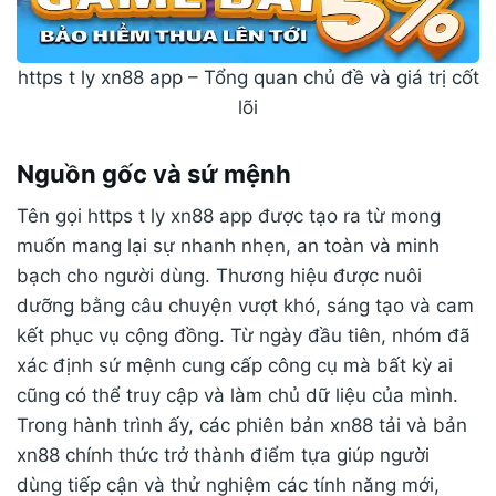
https t ly xn88 app – Tổng quan chủ đề và giá trị cốt
lõi
Nguồn gốc và sứ mệnh
Tên gọi https t ly xn88 app được tạo ra từ mong
muốn mang lại sự nhanh nhẹn, an toàn và minh
bạch cho người dùng. Thương hiệu được nuôi
dưỡng bằng câu chuyện vượt khó, sáng tạo và cam
kết phục vụ cộng đồng. Từ ngày đầu tiên, nhóm đã
xác định sứ mệnh cung cấp công cụ mà bất kỳ ai
cũng có thể truy cập và làm chủ dữ liệu của mình.
Trong hành trình ấy, các phiên bản xn88 tải và bản
xn88 chính thức trở thành điểm tựa giúp người
dùng tiếp cận và thử nghiệm các tính năng mới,