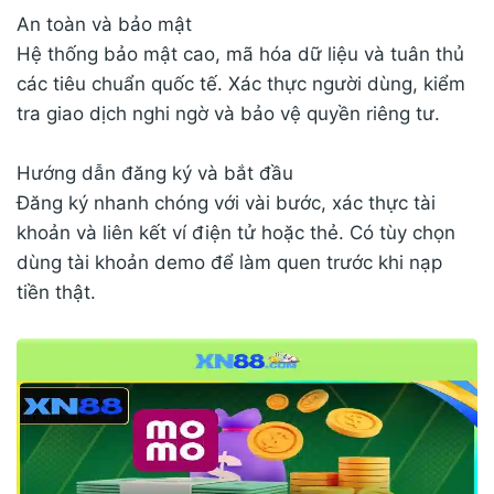
An toàn và bảo mật
Hệ thống bảo mật cao, mã hóa dữ liệu và tuân thủ
các tiêu chuẩn quốc tế. Xác thực người dùng, kiểm
tra giao dịch nghi ngờ và bảo vệ quyền riêng tư.
Hướng dẫn đăng ký và bắt đầu
Đăng ký nhanh chóng với vài bước, xác thực tài
khoản và liên kết ví điện tử hoặc thẻ. Có tùy chọn
dùng tài khoản demo để làm quen trước khi nạp
tiền thật.