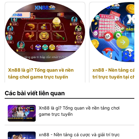
Xn88 là gì? Tổng quan về nền
xn88 - Nền tảng cá c
tảng chơi game trực tuyến
trí trực tuyến tại ch
Các bài viết liên quan
Xn88 là gì? Tổng quan về nền tảng chơi
game trực tuyến
xn88 - Nền tảng cá cược và giải trí trực