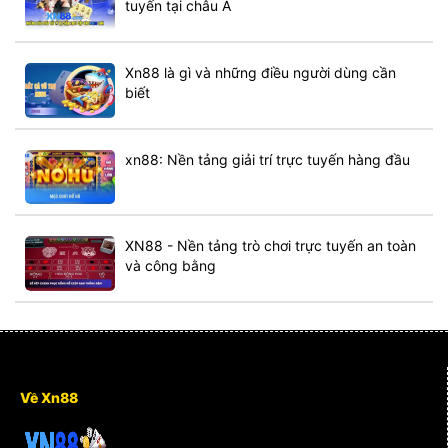
tuyến tại châu Á
Xn88 là gì và những điều người dùng cần
biết
xn88: Nền tảng giải trí trực tuyến hàng đầu
XN88 - Nền tảng trò chơi trực tuyến an toàn
và công bằng
Về Xn88