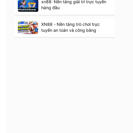
xn88: Nền tảng giải trí trực tuyến
hàng đầu
XN88 - Nền tảng trò chơi trực
tuyến an toàn và công bằng