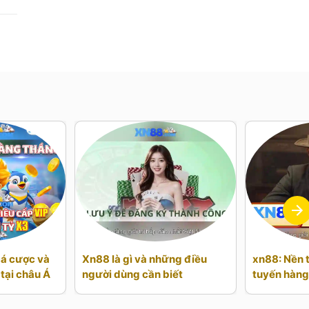
cá cược và
Xn88 là gì và những điều
xn88: Nền t
 tại châu Á
người dùng cần biết
tuyến hàng