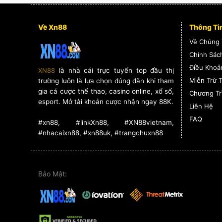
Về Xn88
Thông Ti
Về Chúng 
Chính Sác
Điều Khoả
XN88
là nhà cái trực tuyến top đầu thị
Miễn Trừ 
trường luôn là lựa chọn đúng đắn khi tham
gia cá cược thể thao, casino online, xổ số,
Chương Tr
esport. Mở tài khoản cược nhận ngay 88K.
Liên Hệ
FAQ
#xn88, #linkXn88, #XN88vietnam,
#nhacaixn88, #xn88uk, #trangchuxn88
Bảo Mật: