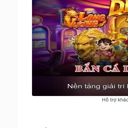
Hỗ trợ khá