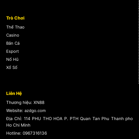
Trò Chơi
Thể Thao
Casino
Bắn Cá
Esport
Nổ Hũ
Xổ Số
Liên Hệ
Thương hiệu: XN88
Website:
azdgo.com
Địa Chỉ:
114 PHU THO HOA P. PTH Quan Tan Phu Thanh pho
Ho Chi Minh
Hotline:
0967316136