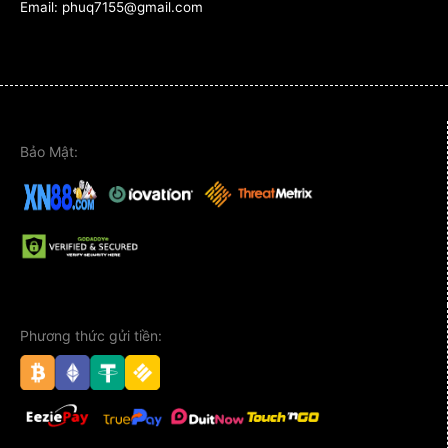
Email: phuq7155@gmail.com
Bảo Mật:
Phương thức gửi tiền: