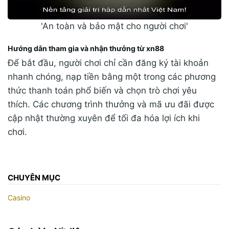
'An toàn và bảo mật cho người chơi'
Hướng dẫn tham gia và nhận thưởng từ xn88
Để bắt đầu, người chơi chỉ cần đăng ký tài khoản
nhanh chóng, nạp tiền bằng một trong các phương
thức thanh toán phổ biến và chọn trò chơi yêu
thích. Các chương trình thưởng và mã ưu đãi được
cập nhật thường xuyên để tối đa hóa lợi ích khi
chơi.
CHUYÊN MỤC
Casino