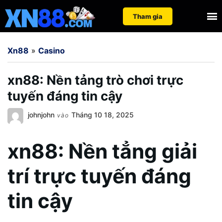
Nhảy
Tìm
Tham gia
đến
kiếm
nội
cho:
Xn88
»
Casino
dung
xn88: Nền tảng trò chơi trực
tuyến đáng tin cậy
johnjohn
Tháng 10 18, 2025
vào
xn88: Nền tẳng giải
trí trực tuyến đáng
tin cậy