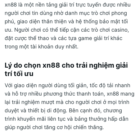
xn88 là một nền tảng giải trí trực tuyến được nhiều
người chơi tin dùng nhờ danh mục trò chơi phong
phú, giao diện thân thiện và hệ thống bảo mật tối
ưu. Người chơi có thể tiếp cận các trò chơi casino,
đặt cược thể thao và các tựa game giải trí khác
trong một tài khoản duy nhất.
Lý do chọn xn88 cho trải nghiệm giải
trí tối ưu
Với giao diện người dùng tối giản, tốc độ tải nhanh
và hỗ trợ nhiều phương thức thanh toán, xn88 mang
lại trải nghiệm mượt mà cho người chơi ở mọi trình
duyệt và thiết bị di động. Bên cạnh đó, chương
trình khuyến mãi liên tục và bảng thưởng hấp dẫn
giúp người chơi tăng cơ hội chiến thắng.