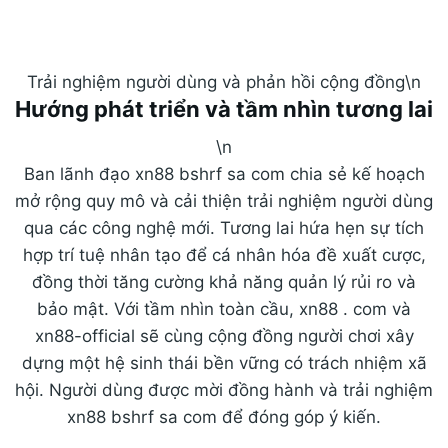
của riêng bạn. Chúng tôi hân hạnh đón nhận phản
hồi và cùng bạn đồng hành trên hành trình này.
" width="800" height="440" layout="responsive">
Trải nghiệm người dùng và phản hồi cộng đồng\n
Hướng phát triển và tầm nhìn tương lai
\n
Ban lãnh đạo xn88 bshrf sa com chia sẻ kế hoạch
mở rộng quy mô và cải thiện trải nghiệm người dùng
qua các công nghệ mới. Tương lai hứa hẹn sự tích
hợp trí tuệ nhân tạo để cá nhân hóa đề xuất cược,
đồng thời tăng cường khả năng quản lý rủi ro và
bảo mật. Với tầm nhìn toàn cầu, xn88 . com và
xn88-official sẽ cùng cộng đồng người chơi xây
dựng một hệ sinh thái bền vững có trách nhiệm xã
hội. Người dùng được mời đồng hành và trải nghiệm
xn88 bshrf sa com để đóng góp ý kiến.