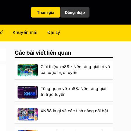
Tham gia
Đăng nhập
Số
Khuyến mãi
Đại Lý
Các bài viết liên quan
Giới thiệu xn88 - Nền tảng giải trí và
cá cược trực tuyến
Tổng quan về xn88: Nền tảng giải
trí trực tuyến
XN88 là gì và các tính năng nổi bật