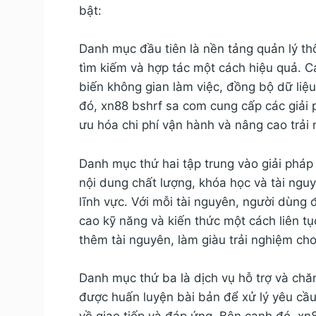
bật:
Danh mục đầu tiên là nền tảng quản lý thô
tìm kiếm và hợp tác một cách hiệu quả. C
biến không gian làm việc, đồng bộ dữ liệ
đó, xn88 bshrf sa com cung cấp các giải p
ưu hóa chi phí vận hành và nâng cao trải
Danh mục thứ hai tập trung vào giải pháp 
nội dung chất lượng, khóa học và tài ngu
lĩnh vực. Với mỗi tài nguyên, người dùng
cao kỹ năng và kiến thức một cách liên tụ
thêm tài nguyên, làm giàu trải nghiệm ch
Danh mục thứ ba là dịch vụ hỗ trợ và ch
được huấn luyện bài bản để xử lý yêu cầ
về giao tiếp và đáp ứng. Bên cạnh đó, xn