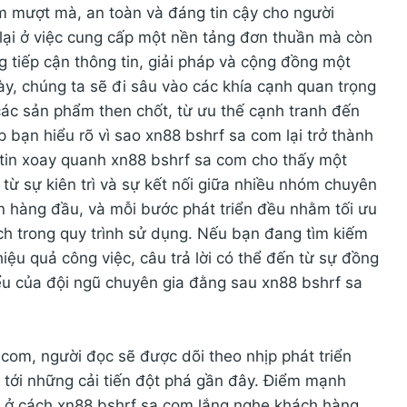
m mượt mà, an toàn và đáng tin cậy cho người
lại ở việc cung cấp một nền tảng đơn thuần mà còn
g tiếp cận thông tin, giải pháp và cộng đồng một
ày, chúng ta sẽ đi sâu vào các khía cạnh quan trọng
các sản phẩm then chốt, từ ưu thế cạnh tranh đến
p bạn hiểu rõ vì sao xn88 bshrf sa com lại trở thành
tin xoay quanh xn88 bshrf sa com cho thấy một
từ sự kiên trì và sự kết nối giữa nhiều nhóm chuyên
n hàng đầu, và mỗi bước phát triển đều nhằm tối ưu
ch trong quy trình sử dụng. Nếu bạn đang tìm kiếm
hiệu quả công việc, câu trả lời có thể đến từ sự đồng
ểu của đội ngũ chuyên gia đằng sau xn88 bshrf sa
com, người đọc sẽ được dõi theo nhịp phát triển
 tới những cải tiến đột phá gần đây. Điểm mạnh
n ở cách xn88 bshrf sa com lắng nghe khách hàng,