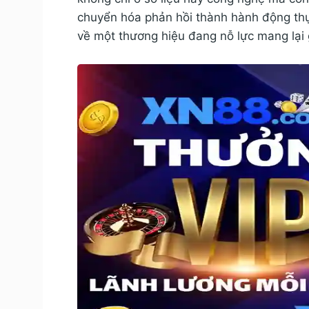
chuyển hóa phản hồi thành hành động thự
về một thương hiệu đang nỗ lực mang lại g