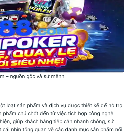
om – nguồn gốc và sứ mệnh
ột loạt sản phẩm và dịch vụ được thiết kế để hỗ trợ
 phẩm chủ chốt đến từ việc tích hợp công nghệ
thiện, giúp khách hàng tiếp cận nhanh chóng, sử
t cái nhìn tổng quan về các danh mục sản phẩm nổi