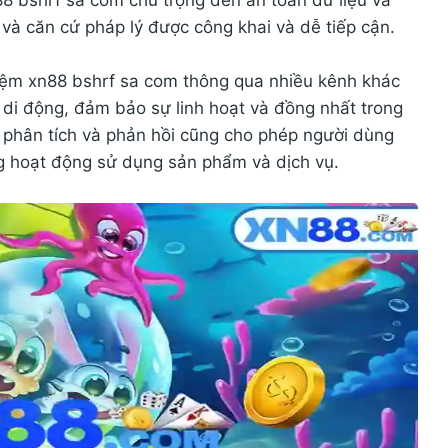
 và căn cứ pháp lý được công khai và dễ tiếp cận.
hiệm xn88 bshrf sa com thông qua nhiều kênh khác
di động, đảm bảo sự linh hoạt và đồng nhất trong
ụ phân tích và phản hồi cũng cho phép người dùng
ừng hoạt động sử dụng sản phẩm và dịch vụ.