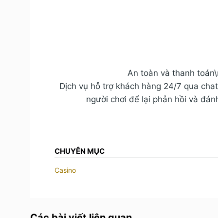
" src="https://azdgo.com/images/text/xn
thanh toán\n
Hỗ trợ và đánh giá người dù
Dịch vụ hỗ trợ khách hàng 24/7 qua chat t
người chơi để lại phản hồi và đánh giá nh
" width="800" height="440" layout="resp
An toàn và thanh toán\
Dịch vụ hỗ trợ khách hàng 24/7 qua chat
người chơi để lại phản hồi và đán
CHUYÊN MỤC
Casino
Các bài viết liên quan