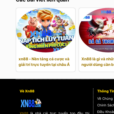
xn88 - Nền tảng cá cược và
Xn88 là gì và nh
giải trí trực tuyến tại châu Á
người dùng cần b
Về Xn88
Thông Ti
Về Chúng 
Chính Sác
Điều Khoả
XN88
là nhà cái trực tuyến top đầu thị