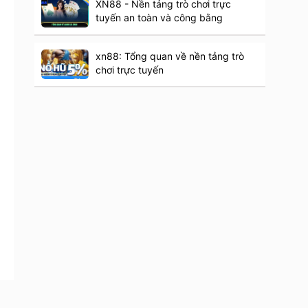
XN88 - Nền tảng trò chơi trực
tuyến an toàn và công bằng
xn88: Tổng quan về nền tảng trò
chơi trực tuyến