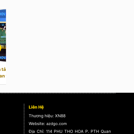
 tảng trò chơi
xn88: Tổng quan về nền tảng
xn88
 an toàn và công
trò chơi trực tuyến
tuyế
Liên Hệ
Thương hiệu: XN88
Website:
azdgo.com
Địa Chỉ:
114 PHU THO HOA P. PTH Quan