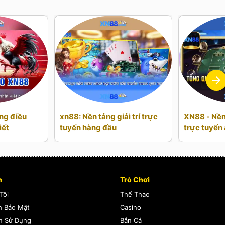
ững điều
xn88: Nền tảng giải trí trực
XN88 - Nền
iết
tuyến hàng đầu
trực tuyến
bằng
n
Trò Chơi
Tôi
Thể Thao
h Bảo Mật
Casino
n Sử Dụng
Bắn Cá