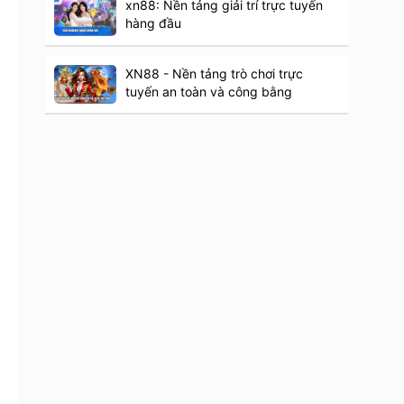
xn88: Nền tảng giải trí trực tuyến
hàng đầu
XN88 - Nền tảng trò chơi trực
tuyến an toàn và công bằng