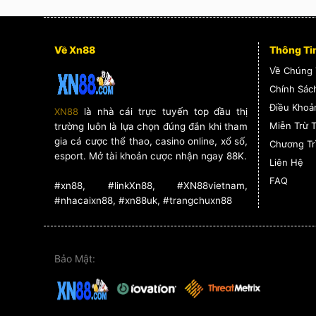
Về Xn88
Thông Ti
Về Chúng 
Chính Sác
Điều Khoả
XN88
là nhà cái trực tuyến top đầu thị
Miễn Trừ 
trường luôn là lựa chọn đúng đắn khi tham
gia cá cược thể thao, casino online, xổ số,
Chương Tr
esport. Mở tài khoản cược nhận ngay 88K.
Liên Hệ
FAQ
#xn88, #linkXn88, #XN88vietnam,
#nhacaixn88, #xn88uk, #trangchuxn88
Bảo Mật: