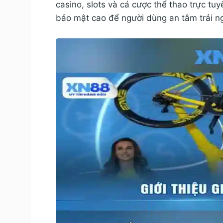
casino, slots và cá cược thể thao trực tuy
bảo mật cao để người dùng an tâm trải n