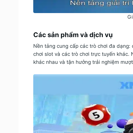
Gi
Các sản phẩm và dịch vụ
Nền tảng cung cấp các trò chơi đa dạng: c
chơi slot và các trò chơi trực tuyến khác
khác nhau và tận hưởng trải nghiệm mượt 