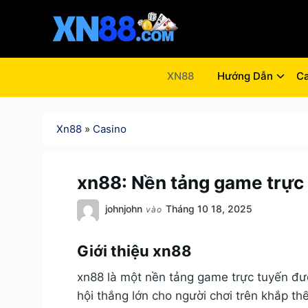
Nhảy
Tìm
đến
kiếm
nội
cho:
dung
XN88
Hướng Dẫn
Ca
Xn88
»
Casino
xn88: Nền tảng game trực 
johnjohn
Tháng 10 18, 2025
vào
Giới thiệu xn88
xn88 là một nền tảng game trực tuyến đượ
hội thắng lớn cho người chơi trên khắp thế