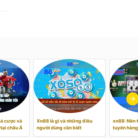
cá cược và
Xn88 là gì và những điều
xn88: Nền t
 tại châu Á
người dùng cần biết
tuyến hàng