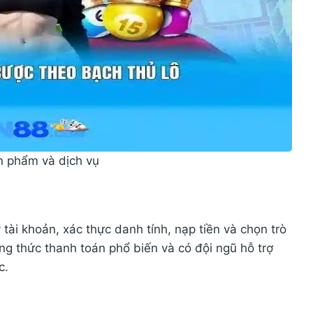
n phẩm và dịch vụ
tài khoản, xác thực danh tính, nạp tiền và chọn trò
ng thức thanh toán phổ biến và có đội ngũ hỗ trợ
c.