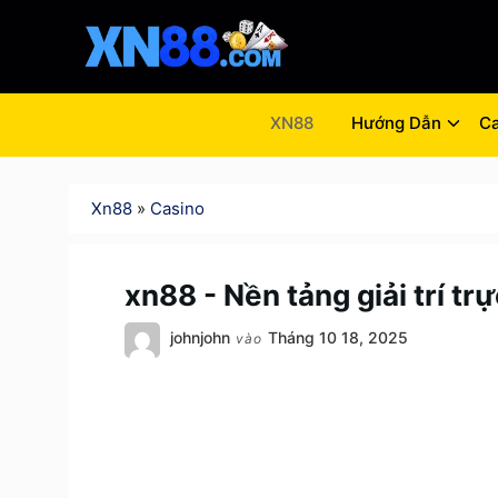
Nhảy
Tìm
đến
kiếm
nội
cho:
dung
XN88
Hướng Dẫn
Ca
Xn88
»
Casino
xn88 - Nền tảng giải trí trự
johnjohn
Tháng 10 18, 2025
vào
xn88 mang lại trải nghiệm mượt mà, an t
chương trình khuyến mãi hấp dẫn và hỗ t