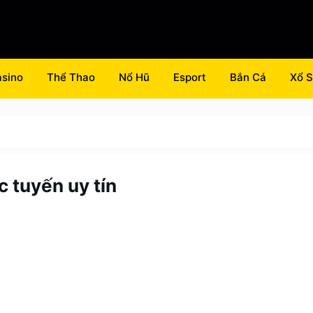
sino
Thể Thao
Nổ Hũ
Esport
Bắn Cá
Xổ 
c tuyến uy tín
oàn và đa dạng cho người chơi, kèm theo các
rợ nhanh chóng.