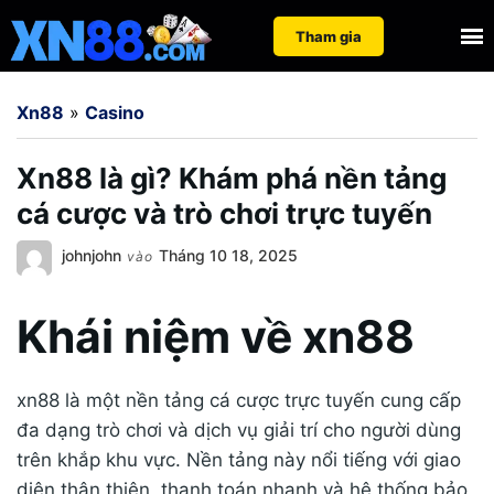
Nhảy
Tìm
Tham gia
đến
kiếm
nội
cho:
Xn88
»
Casino
dung
Xn88 là gì? Khám phá nền tảng
cá cược và trò chơi trực tuyến
johnjohn
Tháng 10 18, 2025
vào
Khái niệm về xn88
xn88 là một nền tảng cá cược trực tuyến cung cấp
đa dạng trò chơi và dịch vụ giải trí cho người dùng
trên khắp khu vực. Nền tảng này nổi tiếng với giao
diện thân thiện, thanh toán nhanh và hệ thống bảo