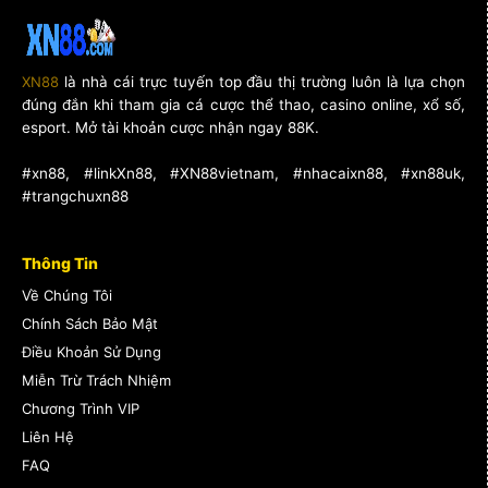
XN88
là nhà cái trực tuyến top đầu thị trường luôn là lựa chọn
đúng đắn khi tham gia cá cược thể thao, casino online, xổ số,
esport. Mở tài khoản cược nhận ngay 88K.
#xn88, #linkXn88, #XN88vietnam, #nhacaixn88, #xn88uk,
#trangchuxn88
Thông Tin
Về Chúng Tôi
Chính Sách Bảo Mật
Điều Khoản Sử Dụng
Miễn Trừ Trách Nhiệm
Chương Trình VIP
Liên Hệ
FAQ