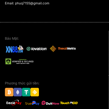
Email: phuq7155@gmail.com
Bảo Mật:
Phương thức gửi tiền: